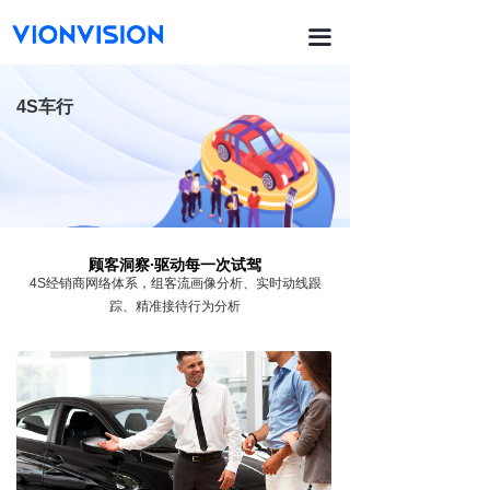
首页
끀
끙
功能与产品
4S车行
ꀂ
销售漏斗
ꀂ
热力动线与区域客流
ꀂ
排队管理
顾客洞察·驱动每一次试驾
ꀂ
货品货架
4S经销商网络体系，
组客流画像分析、实时动线跟
踪、精准接待行为分析
ꀂ
场地陈列
ꀂ
员工sop
ꀂ
智能防损
끙
智能平台