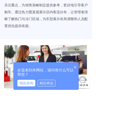
关注重点，为销售策略制定提供参考，更好地引导客户
ꀂ
汽车
购车。通过热力图直观展示店内客流分布，让管理者清
晰了解热门与冷门区域，为车型展示布局调整和人员配
끙
购物中心
置优化提供依据。
ꀂ
奥特莱斯
ꀂ
购物商场
ꀂ
百货商城
×
欢迎来到本网站，请问有什么可以
끙
公共区域
帮您？
现在咨询
稍后再说
ꀂ
高铁&地铁
接待行为分析
ꀂ
机场
系统基于客户和销售人员的关联关系，自动识别接待行
ꀂ
展博游乐
为并生成对应的时间点、带看车型等信息。通过接待批
次、接待时长等多个维度的统计与分析，帮助店端和厂
ꀂ
文旅小镇
端从结果管理进一步向过程管理拓展。