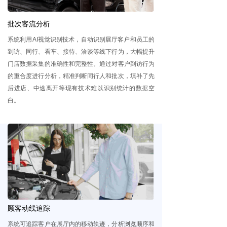
ꀂ
BI平台
批次客流分析
ꀂ
智能客流一体机
系统利用AI视觉识别技术，自动识别展厅客户和员工的
到访、同行、看车、接待、洽谈等线下行为，大幅提升
ꀂ
公共交通
门店数据采集的准确性和完整性。通过对客户到访行为
的重合度进行分析，精准判断同行人和批次，填补了先
ꀂ
智能终端
后进店、中途离开等现有技术难以识别统计的数据空
白。
끙
品牌门店
ꀂ
数码家电
ꀂ
时尚品牌
ꀂ
餐饮
ꀂ
药妆店
顾客动线追踪
ꀂ
超市
系统可追踪客户在展厅内的移动轨迹，分析浏览顺序和