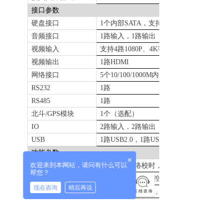
接口参数
끙
公司介绍
硬盘接口
1
个内部
SATA
，支持
1/2/3/4/6/8/12TB
ꀂ
音频接口
1
路输入，
1
路输出
加入我们
视频输入
支持
4
路
1080P
、
4K
等多种分辨率的视频
ꀂ
合作伙伴
视频输出
1
路
HDMI
网络接口
5
个
10/100/1000M
内网
电
ꀂ
联系我们
RS232
1
路
RS485
1
路
ꀂ
服务政策
北斗
/GPS
模块
1
个（选配）
ꀂ
新闻资讯
IO
2
路输入，
2
路输出
USB
1
路
USB2.0
，
1
路
USB3.0
뀧
申请使用
功能参数
×
欢迎来到本网站，请问有什么可以
校时
支持
NTP
网络校时，
支持北斗
帮您？
交互控制
支持
web
界面远程控制
现在咨询
稍后再说
支持协议
ONVIF
、
GB28181
、
TCP/IP
支持密码防护、接口防护、通信端口矩
网络安全
等