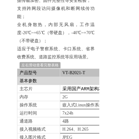
据传输加密、固件完整性等安全检验；
ꀂ
汽车
支持跨网段访问摄像机和断网续传功
能；
끙
购物中心
全机身散热，内部无风扇，工作温
度-20℃~+65℃（带硬盘），
-40
℃~+70℃
ꀂ
奥特莱斯
（不带硬盘）
；
适应于电子警察系统、卡口系统、省界
ꀂ
购物商场
收费系统、道路监控系统等应用场景。
ꀂ
百货商城
左右滑动查看完整表格
产品型号
VT-B2021-T
끙
公共区域
基本参数
采用国产
架构芯片
主芯片
ARM
ꀂ
高铁&地铁
内存
2G
操作系统
嵌入式
Linux
操作系统
ꀂ
机场
运行时间
7x24h
ꀂ
展博游乐
通道路
4
路
接入视频格式
H.264
、
H.265
ꀂ
文旅小镇
接入图片格式
JPEG