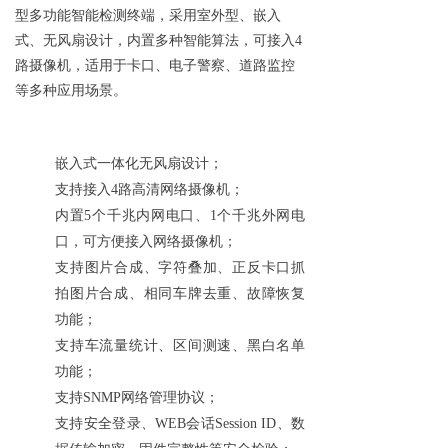
型多功能智能检测终端，采用室外型、嵌入
ꀂ
BI平台
式、无风扇设计，内置多种智能算法，可接入4
路摄像机，适用于卡口、电子警察、道路监控
ꀂ
智能客流一体机
等多种应用场景。
ꀂ
公共交通
ꀂ
智能终端
嵌入式一体化无风扇设计；
支持接入4路高清网络摄像机；
끙
品牌门店
内置5个千兆内网电口、1个千兆外网电
口，可方便接入网络摄像机；
ꀂ
数码家电
支持图片合成、字符叠加、正反卡口抓
ꀂ
拍图片合成、相同车牌去重、故障恢复
时尚品牌
功能；
ꀂ
餐饮
支持车流量统计、区间测速、黑白名单
功能；
ꀂ
药妆店
支持SNMP网络管理协议；
支持安全登录、WEB会话Session ID、数
ꀂ
超市