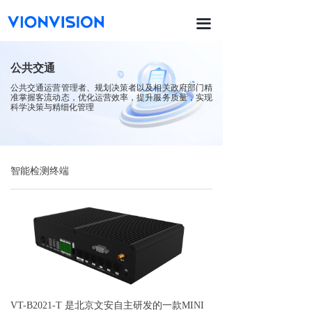
首页
끀
끙
功能与产品
公共交通
ꀂ
销售漏斗
公共交通运营管理者、规划决策者以及相关政府部门精
准掌握客流动态，优化运营效率，提升服务质量，实现
科学决策与精细化管理
ꀂ
热力动线与区域客流
ꀂ
排队管理
智能检测终端
ꀂ
货品货架
ꀂ
场地陈列
ꀂ
员工sop
ꀂ
智能防损
끙
智能平台
VT-B2021-T
是北京文安自主研发的一款MINI